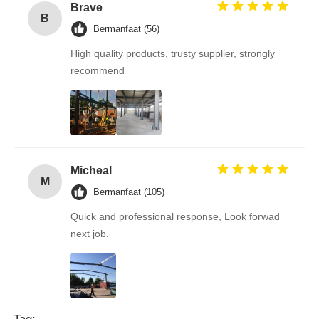
Brave
B
Bermanfaat (56)
High quality products, trusty supplier, strongly
recommend
Micheal
M
Bermanfaat (105)
Quick and professional response, Look forwad
next job.