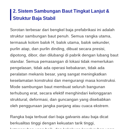
2. Sistem Sambungan Baut Tingkat Lanjut &
Struktur baja prefabrikasi
Struktur Baja Stabil
Sorotan terbesar dari bengkel baja prefabrikasi ini adalah
Gudang Struktur Baja
struktur sambungan baut penuh. Semua rangka utama,
termasuk kolom balok H, balok utama, balok sekunder,
purlin atap, dan purlin dinding, dibuat secara presisi,
Lokakarya Struktur Baja
dipotong, dibor, dan dilubangi di pabrik dengan lubang baut
standar. Semua pemasangan di lokasi tidak memerlukan
pengelasan, tidak ada operasi kebakaran, tidak ada
Bangunan struktur baja
peralatan mekanis besar, yang sangat meningkatkan
keselamatan konstruksi dan mengurangi masa konstruksi.
Mode sambungan baut membuat seluruh bangunan
Konstruksi Struktur Baja
terhubung erat, secara efektif menghindari kelonggaran
struktural, deformasi, dan guncangan yang disebabkan
oleh penggunaan jangka panjang atau cuaca ekstrem.
Bangunan bingkai baja
Rangka baja terbuat dari baja galvanis atau baja dicat
berkualitas tinggi dengan kekuatan tarik tinggi,
Pembuatan struktur baja