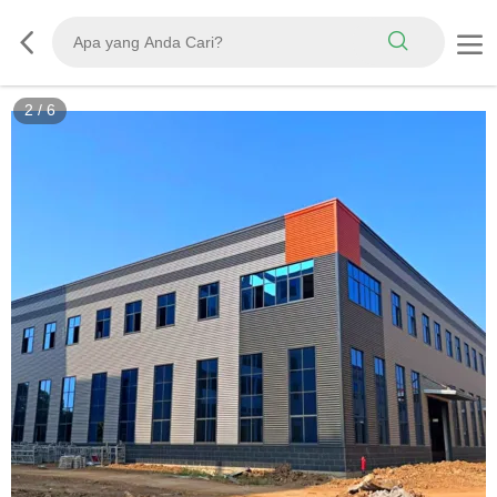
3
/
6