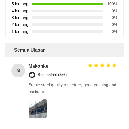
5 bintang
100%
4 bintang
0%
3 bintang
0%
2 bintang
0%
1 bintang
0%
Semua Ulasan
Makonke
M
Bermanfaat (356)
Stable steel quality as before, good painting and
package.