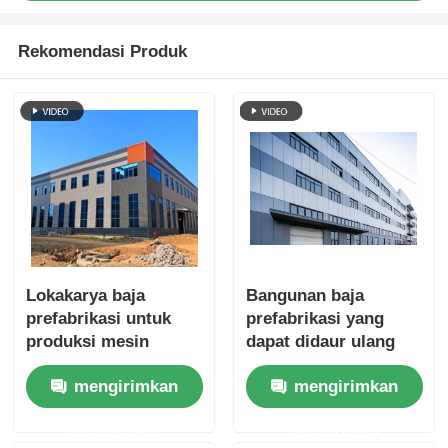
Rekomendasi Produk
Lokakarya baja
Bangunan baja
prefabrikasi untuk
prefabrikasi yang
produksi mesin
dapat didaur ulang
pengolahan beban
Bangunan bengkel
mengirimkan
mengirimkan
tinggi
industri
permintaan
permintaan