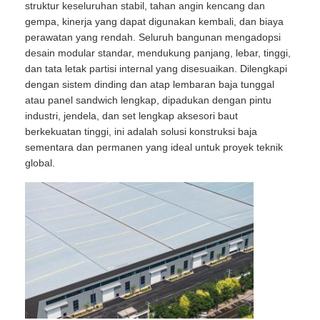
struktur keseluruhan stabil, tahan angin kencang dan
gempa, kinerja yang dapat digunakan kembali, dan biaya
perawatan yang rendah. Seluruh bangunan mengadopsi
Tur Pabrik
desain modular standar, mendukung panjang, lebar, tinggi,
dan tata letak partisi internal yang disesuaikan. Dilengkapi
dengan sistem dinding dan atap lembaran baja tunggal
Kontrol Kualitas
atau panel sandwich lengkap, dipadukan dengan pintu
industri, jendela, dan set lengkap aksesori baut
Hubungi Kami
berkekuatan tinggi, ini adalah solusi konstruksi baja
sementara dan permanen yang ideal untuk proyek teknik
global.
Berita
Kasus
Blog
Minta Kutipan