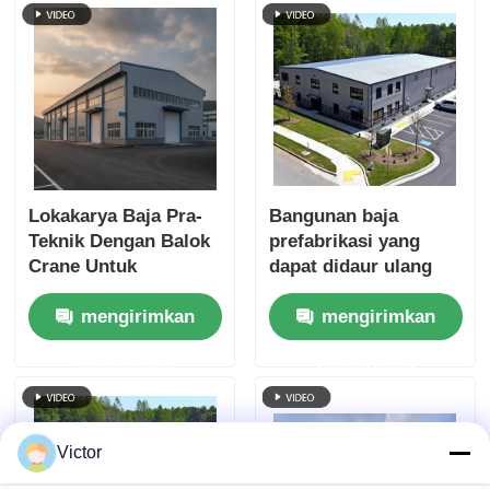
Lokakarya Baja Pra-
Bangunan baja
Teknik Dengan Balok
prefabrikasi yang
Crane Untuk
dapat didaur ulang
Lokakarya Produksi
Bangunan bengkel
mengirimkan
mengirimkan
Industri Berat
industri
permintaan
permintaan
Victor