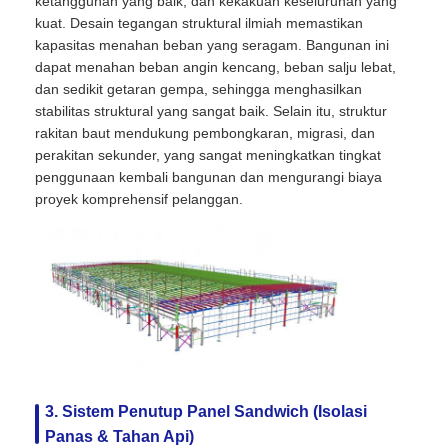
ketangguhan yang baik, dan kekakuan keseluruhan yang
kuat. Desain tegangan struktural ilmiah memastikan
kapasitas menahan beban yang seragam. Bangunan ini
Bahan Bangunan Baja
dapat menahan beban angin kencang, beban salju lebat,
dan sedikit getaran gempa, sehingga menghasilkan
rumah unggas
stabilitas struktural yang sangat baik. Selain itu, struktur
rakitan baut mendukung pembongkaran, migrasi, dan
perakitan sekunder, yang sangat meningkatkan tingkat
gudang sapi
penggunaan kembali bangunan dan mengurangi biaya
proyek komprehensif pelanggan.
Kandang Kuda
Garasi Baja
3. Sistem Penutup Panel Sandwich (Isolasi
Panas & Tahan Api)