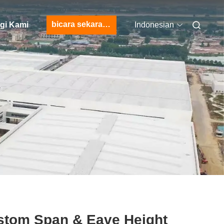
bicara sekarang
gi Kami
Indonesian
stom Span & Eave Height