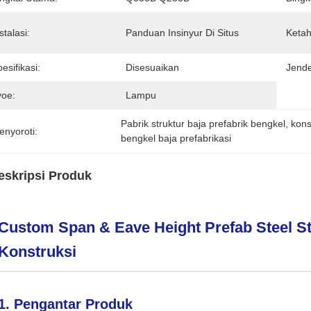
stalasi:
Panduan Insinyur Di Situs
Keta
esifikasi:
Disesuaikan
Jende
yoe:
Lampu
Pabrik struktur baja prefabrik bengkel
, 
kons
enyoroti:
bengkel baja prefabrikasi
eskripsi Produk
Custom Span & Eave Height Prefab Steel St
Konstruksi
1. Pengantar Produk