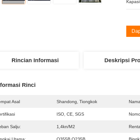
Kapasi
Dap
Rincian Informasi
Deskripsi Pr
nformasi Rinci
empat Asal
Shandong, Tiongkok
Nama
rtifikasi
ISO, CE, SGS
Nomo
eban Salju:
1,4kn/m2
Renta
ingkai Utama:
Q355B Q235B
Bingk