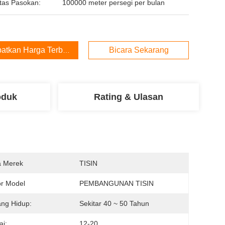
tas Pasokan:
100000 meter persegi per bulan
atkan Harga Terbaik
Bicara Sekarang
oduk
Rating & Ulasan
 Merek
TISIN
r Model
PEMBANGUNAN TISIN
ng Hidup:
Sekitar 40 ~ 50 Tahun
ai:
12-20