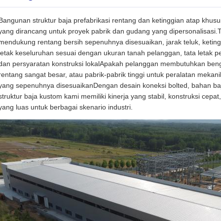
Bangunan struktur baja prefabrikasi rentang dan ketinggian atap khusus
yang dirancang untuk proyek pabrik dan gudang yang dipersonalisasi.Ti
mendukung rentang bersih sepenuhnya disesuaikan, jarak teluk, ketingg
letak keseluruhan sesuai dengan ukuran tanah pelanggan, tata letak 
dan persyaratan konstruksi lokalApakah pelanggan membutuhkan beng
rentang sangat besar, atau pabrik-pabrik tinggi untuk peralatan meka
yang sepenuhnya disesuaikanDengan desain koneksi bolted, bahan baja 
struktur baja kustom kami memiliki kinerja yang stabil, konstruksi c
yang luas untuk berbagai skenario industri.