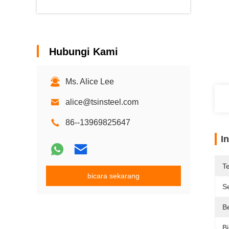
Hubungi Kami
Ms. Alice Lee
alice@tsinsteel.com
86--13969825647
I
T
bicara sekarang
Se
B
B