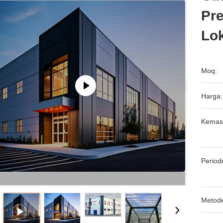
Pre
Lo
Moq:
Harga:
Kemas
Period
Metod