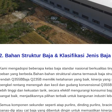
2. Bahan Struktur Baja & Klasifikasi Jenis Baja
Kami mengadopsi beberapa kelas baja standar nasional berkualitas tin
beban yang berbeda.Bahan-bahan struktural utama termasuk baja stru
rendah Q355BBaja Q235B memiliki ketahanan yang baik, kinerja yang st
bengkel rentang menengah dan kecil dan gudang konvensional.Q355B 
lebih tinggi dan kekuatan tarik, secara efektif mengurangi konsumsi 
sangat baik, menjadikannya pilihan terbaik untuk bangunan industri leba
Semua komponen sekunder seperti atap purlins, dinding purlins, bracin
panas-dip atau cat baja yang dibentuk dingin untuk memastikan kinerja