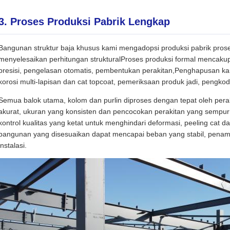
3. Proses Produksi Pabrik Lengkap
Bangunan struktur baja khusus kami mengadopsi produksi pabrik proses
menyelesaikan perhitungan strukturalProses produksi formal menca
presisi, pengelasan otomatis, pembentukan perakitan,Penghapusan ka
korosi multi-lapisan dan cat topcoat, pemeriksaan produk jadi, pengk
Semua balok utama, kolom dan purlin diproses dengan tepat oleh per
akurat, ukuran yang konsisten dan pencocokan perakitan yang sempurn
kontrol kualitas yang ketat untuk menghindari deformasi, peeling ca
bangunan yang disesuaikan dapat mencapai beban yang stabil, penamp
instalasi.