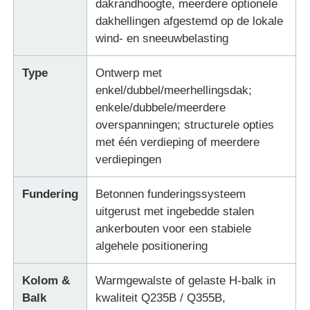
dakrandhoogte, meerdere optionele
dakhellingen afgestemd op de lokale
Stalen Bouwmateriaal
wind- en sneeuwbelasting
Type
Ontwerp met
pluimveehuis
enkel/dubbel/meerhellingsdak;
enkele/dubbele/meerdere
koeienstal
overspanningen; structurele opties
met één verdieping of meerdere
verdiepingen
Paardenstal
Fundering
Betonnen funderingssysteem
Staalgarage
uitgerust met ingebedde stalen
ankerbouten voor een stabiele
algehele positionering
Kolom &
Warmgewalste of gelaste H-balk in
Balk
kwaliteit Q235B / Q355B,