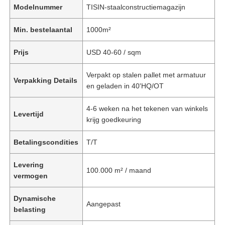
Modelnummer
TISIN-staalconstructiemagazijn
Min. bestelaantal
1000m²
Prijs
USD 40-60 / sqm
Verpakt op stalen pallet met armatuur
Verpakking Details
en geladen in 40'HQ/OT
4-6 weken na het tekenen van winkels
Levertijd
krijg goedkeuring
Betalingscondities
T/T
Levering
100.000 m² / maand
vermogen
Dynamische
Aangepast
belasting