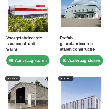
Voorgefabriceerde
Prefab
staalconstructie,
geprefabriceerde
warm
stalen constructie
ondergedompeld
magazijn voor
Aanvraag sturen
Aanvraag sturen
gegalvaniseerd
landbouw snelle
constructie Q235B
Q355B