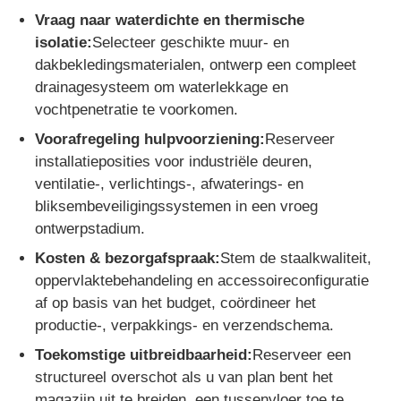
Vraag naar waterdichte en thermische
isolatie:
Selecteer geschikte muur- en
dakbekledingsmaterialen, ontwerp een compleet
drainagesysteem om waterlekkage en
vochtpenetratie te voorkomen.
Voorafregeling hulpvoorziening:
Reserveer
installatieposities voor industriële deuren,
ventilatie-, verlichtings-, afwaterings- en
bliksembeveiligingssystemen in een vroeg
ontwerpstadium.
Kosten & bezorgafspraak:
Stem de staalkwaliteit,
oppervlaktebehandeling en accessoireconfiguratie
af op basis van het budget, coördineer het
productie-, verpakkings- en verzendschema.
Toekomstige uitbreidbaarheid:
Reserveer een
structureel overschot als u van plan bent het
magazijn uit te breiden, een tussenvloer toe te