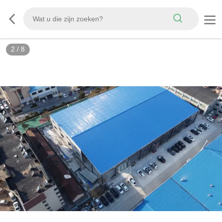
3
/
8