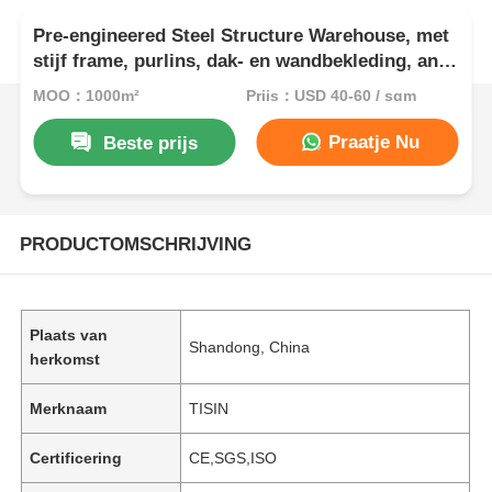
Pre-engineered Steel Structure Warehouse, met
stijf frame, purlins, dak- en wandbekleding, anti-
corrosiecoating, maatwerk voor opslag en
MOQ：1000m²
Prijs：USD 40-60 / sqm
industrieel gebruik
Praatje Nu
Beste prijs
PRODUCTOMSCHRIJVING
Plaats van
Shandong, China
herkomst
Merknaam
TISIN
Certificering
CE,SGS,ISO