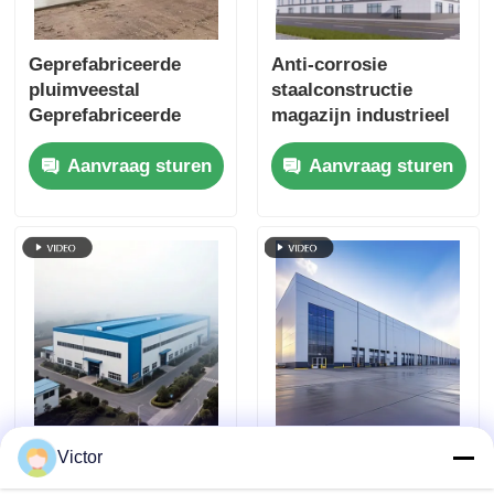
Geprefabriceerde
Anti-corrosie
pluimveestal
staalconstructie
Geprefabriceerde
magazijn industrieel
pluimveestal stalen
metaal werkplaats
Aanvraag sturen
Aanvraag sturen
constructie voor
schuur gebouw voor
kippenhok
ruwe omgeving
Economisch
Prefab
Victor
Prefabricated
geprefabriceerde